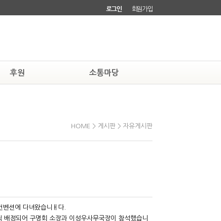
로그인
회원가입
후원
소통마당
하기
자유게시판
소회원되기
회원소식
HOME > 게시판 > 자유게시판
딩컨벤션에 다녀왔습니ㅐ다.
씩 배정되어 구명회 소장과 이성우사무국장이 참석했습니