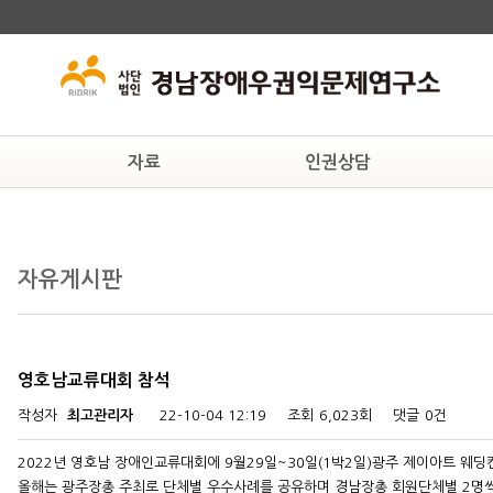
자료
인권상담
교육자료
상담안내
후원
인권자료
온라인상담
연구
자유게시판
법률자료
일반자료
영호남교류대회 참석
작성자
최고관리자
22-10-04 12:19
조회
6,023회
댓글
0건
2022년 영호남 장애인교류대회에 9월29일~30일(1박2일)광주 제이아트 웨
올해는 광주장총 주최로 단체별 우수사례를 공유하며 경남장총 회원단체별 2명