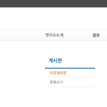
연구소소개
활동
연구소알기
알림
연혁
공지사항
게시판
조직도
현상속연구소
활동하는 사람들
보도자료
찾아오시는 길
뉴스자료
자유게시판
회원소식