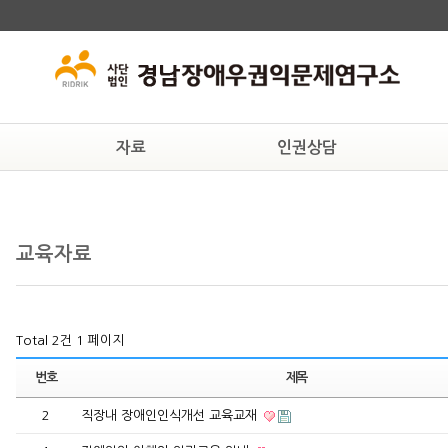
자료
인권상담
교육자료
상담안내
후원
인권자료
온라인상담
연구
교육자료
법률자료
일반자료
Total 2건
1 페이지
번호
제목
2
직장내 장애인인식개선 교육교재