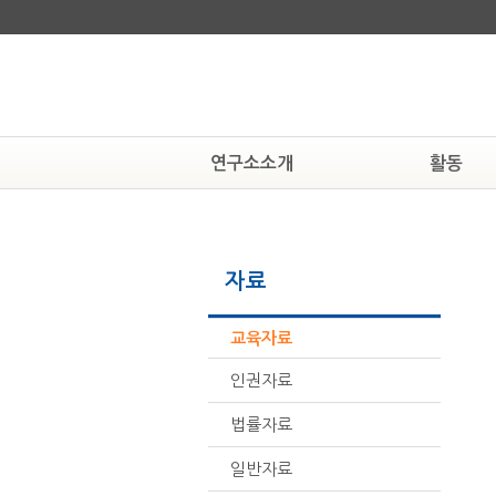
연구소소개
활동
연구소알기
알림
연혁
공지사항
자료
조직도
현상속연구소
활동하는 사람들
보도자료
찾아오시는 길
뉴스자료
교육자료
인권자료
법률자료
일반자료