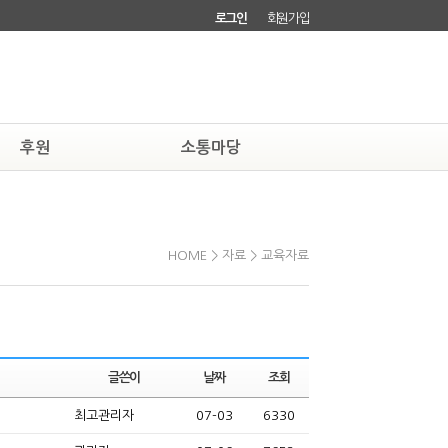
로그인
회원가입
후원
소통마당
하기
자유게시판
소회원되기
회원소식
HOME > 자료 > 교육자료
글쓴이
날짜
조회
최고관리자
07-03
6330