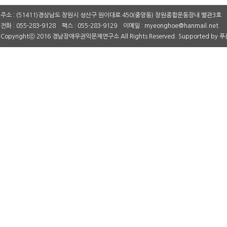
주소 : (51411)경상남도 창원시 성산구 원이대로 450(중앙동) 창원종합운동장내 별관3호
전화 : 055-283-9128 팩스 : 055-283-9129 이메일 : myeonghoe@hanmail.net
Copyrightⓒ 2016 경남장애우권익문제연구소 All Rights Reserved. Supported by
푸