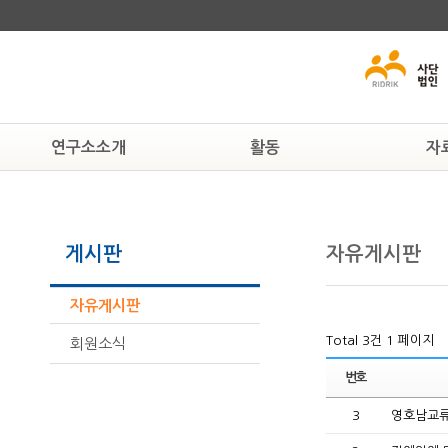
연구소소개
활동
자
연구소알기
알림
교육자료
연혁
공지사항
인권자료
게시판
자유게시판
조직도
현상속연구소
법률자료
활동하는 사람들
보도자료
일반자료
찾아오시는 길
뉴스자료
자유게시판
Total 3건
1 페이지
회원소식
번호
3
영호남교