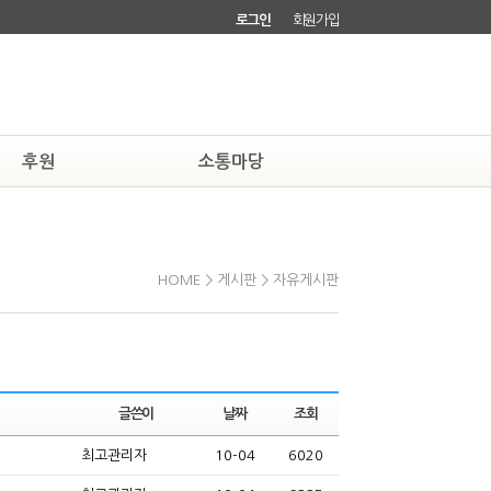
로그인
회원가입
후원
소통마당
하기
자유게시판
소회원되기
회원소식
HOME > 게시판 > 자유게시판
글쓴이
날짜
조회
최고관리자
10-04
6020