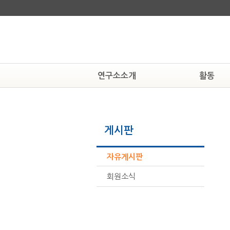
연구소소개
활동
연구소알기
알림
연혁
공지사항
게시판
조직도
현상속연구소
활동하는 사람들
보도자료
찾아오시는 길
뉴스자료
자유게시판
회원소식