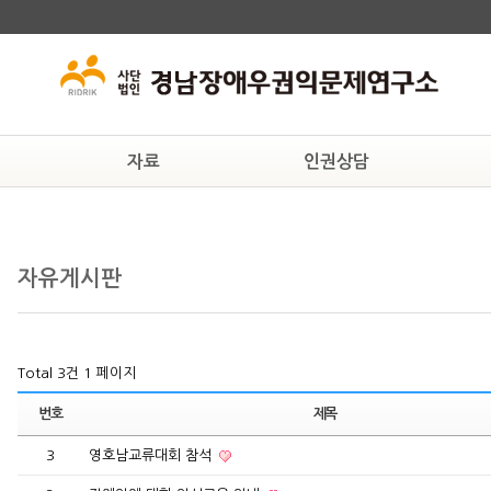
자료
인권상담
교육자료
상담안내
후원
인권자료
온라인상담
연구
자유게시판
법률자료
일반자료
Total 3건
1 페이지
번호
제목
3
영호남교류대회 참석