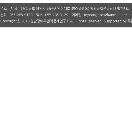
주소 : (51411)경상남도 창원시 성산구 원이대로 450(중앙동) 창원종합운동장내 별관3호
전화 : 055-283-9128 팩스 : 055-283-9129 이메일 : myeonghoe@hanmail.net
Copyrightⓒ 2016 경남장애우권익문제연구소 All Rights Reserved. Supported by
푸