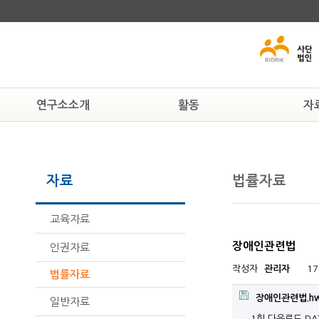
연구소소개
활동
자
연구소알기
알림
교육자료
연혁
공지사항
인권자료
자료
법률자료
조직도
현상속연구소
법률자료
활동하는 사람들
보도자료
일반자료
찾아오시는 길
뉴스자료
교육자료
장애인관련법
인권자료
작성자
관리자
17
법률자료
장애인관련법.h
일반자료
1회 다운로드
DAT