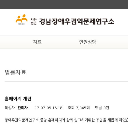
자료
인권상담
교육자료
상담안내
후원
인권자료
온라인상담
연구
법률자료
법률자료
일반자료
홈페이지 개편
작성자
관리자
17-07-05 15:18
조회
7,345회
댓글
0건
장애우권익문제연구소 중앙 홈페이지와 함께 링크하기위한 꾸밈을 새롭게 하였