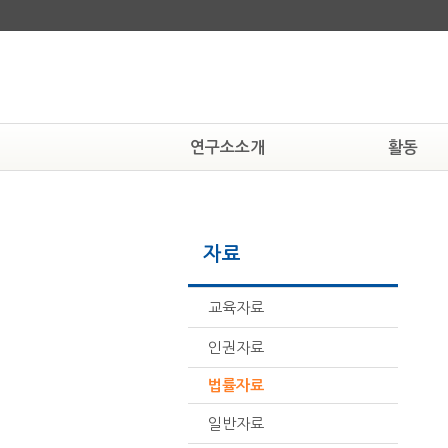
연구소소개
활동
연구소알기
알림
연혁
공지사항
자료
조직도
현상속연구소
활동하는 사람들
보도자료
찾아오시는 길
뉴스자료
교육자료
인권자료
법률자료
일반자료