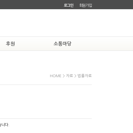
로그인
회원가입
후원
소통마당
하기
자유게시판
소회원되기
회원소식
HOME > 자료 > 법률자료
습니다.