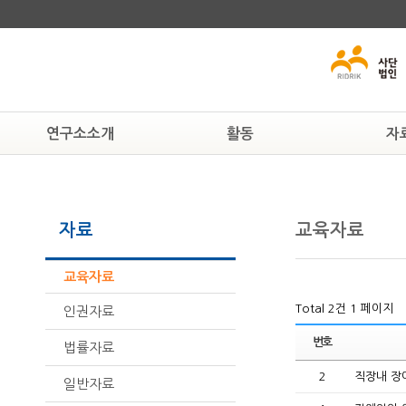
연구소소개
활동
자
연구소알기
알림
교육자료
연혁
공지사항
인권자료
자료
교육자료
조직도
현상속연구소
법률자료
활동하는 사람들
보도자료
일반자료
찾아오시는 길
뉴스자료
교육자료
Total 2건
1 페이지
인권자료
번호
법률자료
2
직장내 장
일반자료