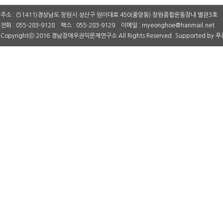
주소 : (51411)경상남도 창원시 성산구 원이대로 450(중앙동) 창원종합운동장내 별관3호
전화 : 055-283-9128 팩스 : 055-283-9129 이메일 : myeonghoe@hanmail.net
Copyrightⓒ 2016 경남장애우권익문제연구소 All Rights Reserved. Supported by
푸