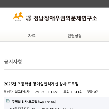
자료
인권상담
교육자료
상담안내
후원
인권자료
온라인상담
연구
공지사항
법률자료
일반자료
2025년 초등학생 장애잉인식개선 강사 프로필
작성자
최고관리자
25-05-07 13:51
조회
1,811회
댓글
0건
구명회 강사 프로필.hwp
(78.0K)
57회 다운로드
DATE : 2025-05-07 13:51:43