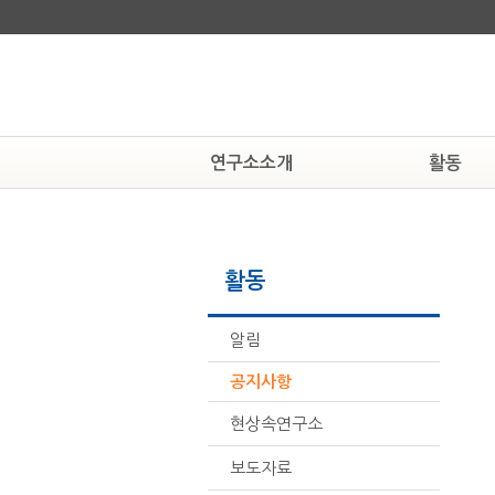
연구소소개
활동
연구소알기
알림
연혁
공지사항
활동
조직도
현상속연구소
활동하는 사람들
보도자료
찾아오시는 길
뉴스자료
알림
공지사항
현상속연구소
보도자료