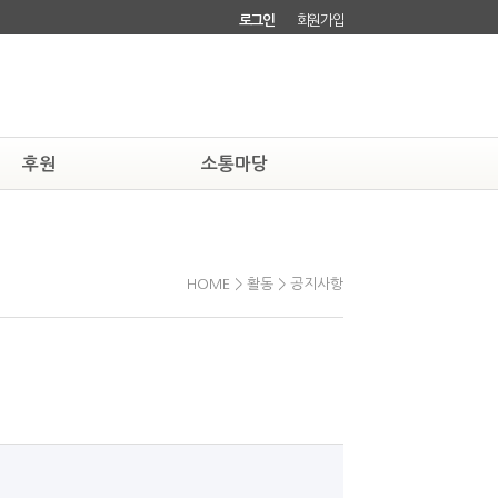
로그인
회원가입
후원
소통마당
하기
자유게시판
소회원되기
회원소식
HOME > 활동 > 공지사항