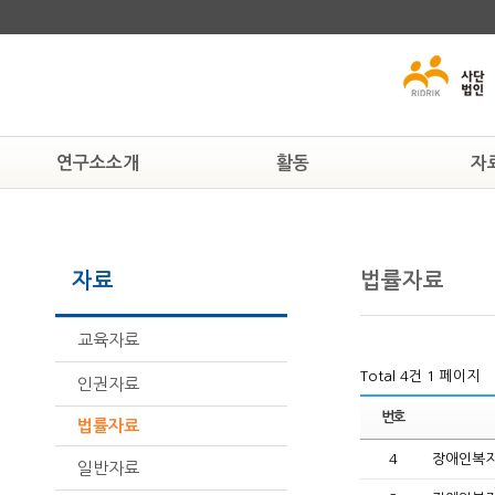
연구소소개
활동
자
연구소알기
알림
교육자료
연혁
공지사항
인권자료
자료
법률자료
조직도
현상속연구소
법률자료
활동하는 사람들
보도자료
일반자료
찾아오시는 길
뉴스자료
교육자료
Total 4건
1 페이지
인권자료
번호
법률자료
4
장애인복지
일반자료