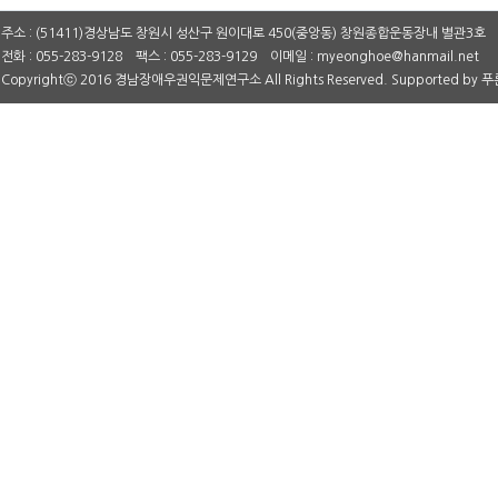
주소 : (51411)경상남도 창원시 성산구 원이대로 450(중앙동) 창원종합운동장내 별관3호
전화 : 055-283-9128 팩스 : 055-283-9129 이메일 : myeonghoe@hanmail.net
Copyrightⓒ 2016 경남장애우권익문제연구소 All Rights Reserved. Supported by
푸