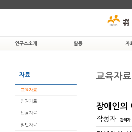
연구소소개
활동
자
연구소알기
알림
교육자료
연혁
공지사항
인권자료
교육자료
자료
조직도
현상속연구소
법률자료
활동하는 사람들
보도자료
일반자료
찾아오시는 길
뉴스자료
교육자료
인권자료
장애인의 
법률자료
작성자
관리자
일반자료