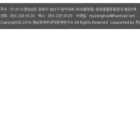
주소 : (51411)경상남도 창원시 성산구 원이대로 450(중앙동) 창원종합운동장내 별관3호
전화 : 055-283-9128 팩스 : 055-283-9129 이메일 : myeonghoe@hanmail.net
Copyrightⓒ 2016 경남장애우권익문제연구소 All Rights Reserved. Supported by
푸