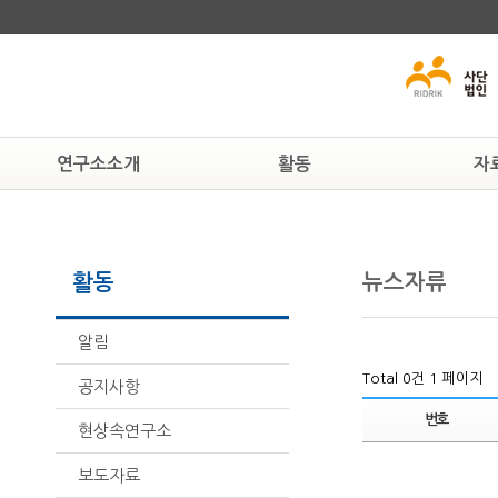
연구소소개
활동
자
연구소알기
알림
교육자료
연혁
공지사항
인권자료
활동
뉴스자류
조직도
현상속연구소
법률자료
활동하는 사람들
보도자료
일반자료
찾아오시는 길
뉴스자료
알림
Total 0건
1 페이지
공지사항
번호
현상속연구소
보도자료