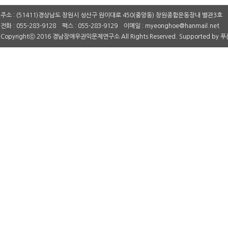
주소 : (51411)경상남도 창원시 성산구 원이대로 450(중앙동) 창원종합운동장내 별관3호
전화 : 055-283-9128 팩스 : 055-283-9129 이메일 : myeonghoe@hanmail.net
Copyrightⓒ 2016 경남장애우권익문제연구소 All Rights Reserved. Supported by
푸